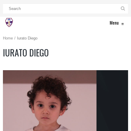
Menu
≡
Home
Iurato Diego
IURATO DIEGO